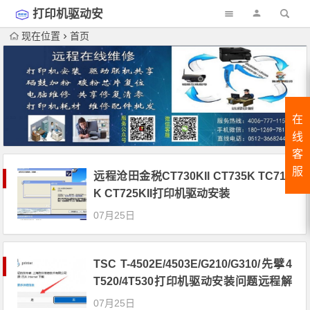
打印机驱动安
装
现在位置
首页
在
线
客
服
远程沧田金税CT730KII CT735K TC717
K CT725KII打印机驱动安装
07月25日
TSC T-4502E/4503E/G210/G310/先擘4
T520/4T530打印机驱动安装问题远程解
决方案
07月25日