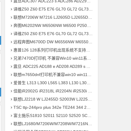
震旦ADC307 ADC223 s ADC286 AD229MWC AD369s打印机驱动安装
译维Z50 Z60 E75 E76 GL70 GL72 GL73 E78标签打印机驱动软件安装
联想M7206W M7216 LJ2605D LJ2655DN S1801 M7405D打印机驱动安装
奔图M6202NW M6506NW M6500 P2506 M7100DN M6700D打印机驱动安装
译维Z50 Z60 E75 E76 GL70 GL72 GL73 E78标签打印机驱动软件安装方法
远程奔图M6700D DW M6556NW M6550 MS6000 M6509NW打印机驱动安装
惠普126 128系列打印机出现系统不支持的请求命令 完美解决方案
兄弟7470D打印机 不兼容Win10 win11系统 升级兼容固件程序 快速解决方案
震旦 ADC225 AD188 e AD208 AD289 s AD199 AD166打印机驱动安装
联想m7650dnf打印机不兼容win10 win11系统 安装不上打印机驱动程序快速解决方案
爱普生 L313 L300 L565 L383 L130 L301 L380 L310打印机驱动安装
佳能iR2002G iR2318L iR2204N iR2530i iR2004 N打印机驱动安装
联想LJ2218 W LJ2455D S2003W LJ2250N LJ3650DN打印机驱动安装
TSC ttp-244pro plus 342e TE244 344 247 345打印机驱动软件安装
富士施乐S1810 S2011 S2110 S2520 SC2020 SC2022打印机驱动安装
联想LJ1680/M7206W/M7208W/M7216NWA/M7256WHF打印机驱动安装问题远程解决方案