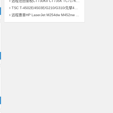
远程沧田金税CT730KII CT735K TC717K CT725KII打印机驱动安装
TSC T-4502E/4503E/G210/G310/先擘4T520/4T530打印机驱动安装问题远程解决方案
远程惠普HP LaserJet M254dw M452nw M552dn M451打印机驱动安装