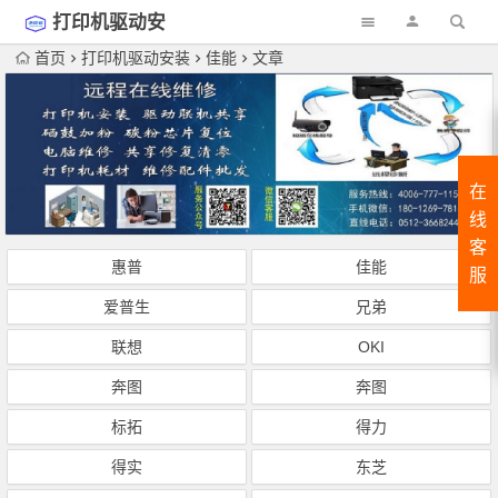
打印机驱动安
装
首页
打印机驱动安装
佳能
文章
在
线
客
惠普
佳能
服
爱普生
兄弟
联想
OKI
奔图
奔图
标拓
得力
得实
东芝