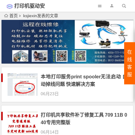
打印机驱动安
装
首页
ksjiexin发表的文章
在
线
客
服
本地打印服务print spooler无法启动 自
动掉线问题 快速解决方案
06月23日
打印机共享软件补丁修复工具 709 11B 0
40专用完整版
06月14日