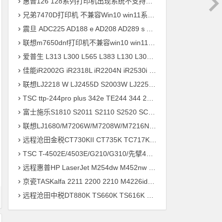
惠普126 128系列打印机出现系统不支持的请求命令 完美解决方案
兄弟7470D打印机 不兼容Win10 win11系统 升级兼容固件程序 快速解决方案
震旦 ADC225 AD188 e AD208 AD289 s AD199 AD166打印机驱动安装
联想m7650dnf打印机不兼容win10 win11系统 安装不上打印机驱动程序快速解决方案
爱普生 L313 L300 L565 L383 L130 L301 L380 L310打印机驱动安装
佳能iR2002G iR2318L iR2204N iR2530i iR2004 N打印机驱动安装
联想LJ2218 W LJ2455D S2003W LJ2250N LJ3650DN打印机驱动安装
TSC ttp-244pro plus 342e TE244 344 247 345打印机驱动软件安装
富士施乐S1810 S2011 S2110 S2520 SC2020 SC2022打印机驱动安装
联想LJ1680/M7206W/M7208W/M7216NWA/M7256WHF打印机驱动安装问题远程解决方案
远程沧田金税CT730KII CT735K TC717K CT725KII打印机驱动安装
TSC T-4502E/4503E/G210/G310/先擘4T520/4T530打印机驱动安装问题远程解决方案
远程惠普HP LaserJet M254dw M452nw M552dn M451打印机驱动安装
京瓷TASKalfa 2211 2200 2210 M4226idn P5021cdn打印机驱动安装
远程沧田中税DT880K TS660K TS616K TS610K TS650K打印机驱动安装