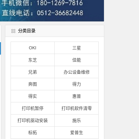
分类目录
OKI
三星
东芝
佳能
兄弟
办公设备维修
奔图
得力
得实
惠普
打印机暂停
打印机软件清零
打印机驱动安装
施乐
标拓
爱普生